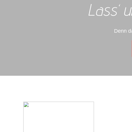
Lass‘ u
Denn da