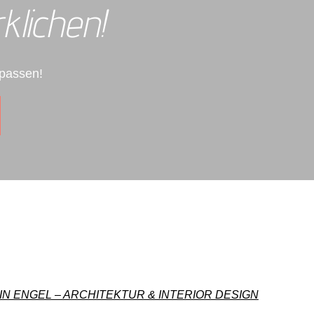
klichen!
 passen!
IN ENGEL – ARCHITEKTUR & INTERIOR DESIGN