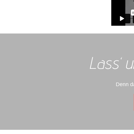
Lass‘ u
Denn da