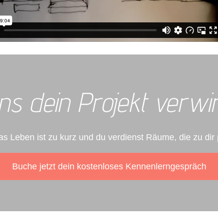
ns dein Projekt verwir
s Leben ist zu kurz und du verdienst Räume, die zu dir
Buche jetzt dein kostenloses Kennenlerngespräch