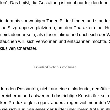
n“. Das heißt, die Gestaltung ist nicht nur für den Inn
n dem bis vor wenigen Tagen Bilder hingen und standen
iche Sitzgruppe zu platzieren, um den Charakter einer H
einladender sein, als dieser intime und doch sich der W
btauchen will, sich verwöhnen und entspannen möchte. Gl
klusiven Charakter.
Einladend nicht nur von Innen
dernden Passanten, nicht nur eine einladende, gemütlic
eichernd und aufwertend das richtige Kunststück sein k
ken Produkte gleich ganz anders, regen viel mehr den Wu
 sie sich aus, wie eines der Bilder über ihrem Sofa, in