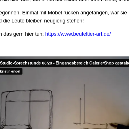
egonnen. Einmal mit Möbel rücken angefangen, war sie r
die Leute bleiben neugierig stehen!
 das gern hier tun:
https://www.beuteltier-art.de/